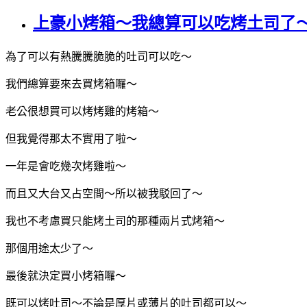
上豪小烤箱～我總算可以吃烤土司了
為了可以有熱騰騰脆脆的吐司可以吃～
我們總算要來去買烤箱囉～
老公很想買可以烤烤雞的烤箱～
但我覺得那太不實用了啦～
一年是會吃幾次烤雞啦～
而且又大台又占空間～所以被我駁回了～
我也不考慮買只能烤土司的那種兩片式烤箱～
那個用途太少了～
最後就決定買小烤箱囉～
既可以烤吐司～不論是厚片或薄片的吐司都可以～