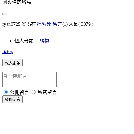
國與佳的豬窩
ryan0725 發表在
痞客邦
留言
(1)
人氣(
3379
)
個人分類：
購物
▲top
載入更多
公開留言
私密留言
發佈留言