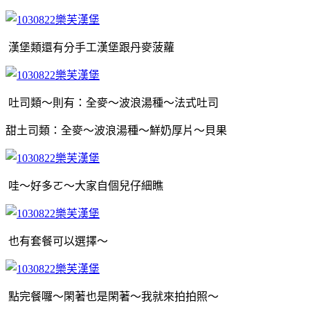
漢堡類還有分手工漢堡跟丹麥菠蘿
吐司類～則有：全麥～波浪湯種～法式吐司
甜土司類：
全麥～波浪湯種～鮮奶厚片～貝果
哇～好多ㄛ～大家自個兒仔細瞧
也有套餐可以選擇～
點完餐囉～閑著也是閑著～我就來拍拍照～