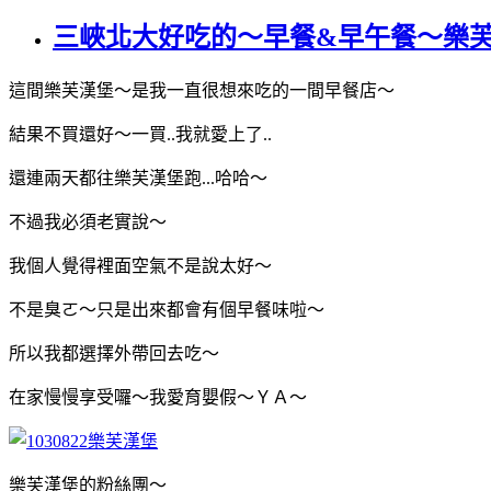
三峽北大好吃的～早餐&早午餐～樂芙漢堡 L
這間樂芙漢堡～是我一直很想來吃的一間早餐店～
結果不買還好～一買..我就愛上了..
還連兩天都往樂芙漢堡跑...哈哈～
不過我必須老實說～
我個人覺得裡面空氣不是說太好～
不是臭ㄛ～只是出來都會有個早餐味啦～
所以我都選擇外帶回去吃～
在家慢慢享受囉～我愛育嬰假～ＹＡ～
樂芙漢堡的粉絲團～