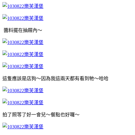
醬料擺在抽屜內～
這隻應該是店狗～因為我這兩天都有看到牠～哈哈
拍了照等了好一會兒～餐點也好囉～