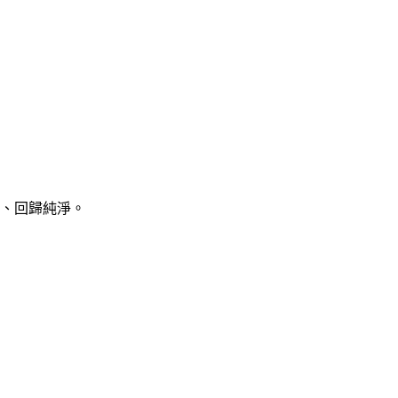
善、回歸純淨。