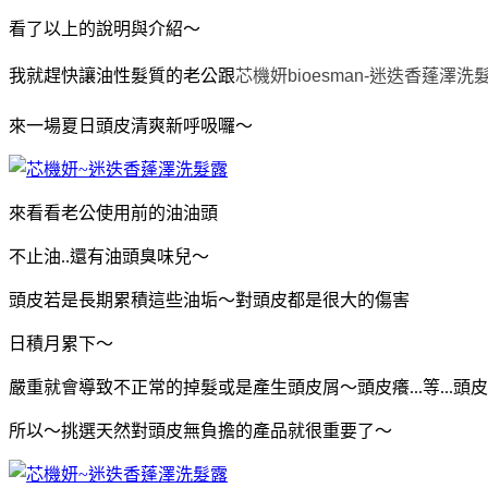
看了以上的說明與介紹～
我就趕快讓
油性髮質的老公
跟
芯機妍bioesman
-
迷迭香蓬澤洗
來一場夏日頭皮清爽新呼吸囉～
來看看老公使用前的油油頭
不止油..還有油頭臭味兒～
頭皮若是長期累積這些油垢～對頭皮都是很大的傷害
日積月累下～
嚴重就會導致不正常的掉髮或是產生頭皮屑～頭皮癢...等...頭
所以～挑選天然對頭皮無負擔的產品就很重要了～