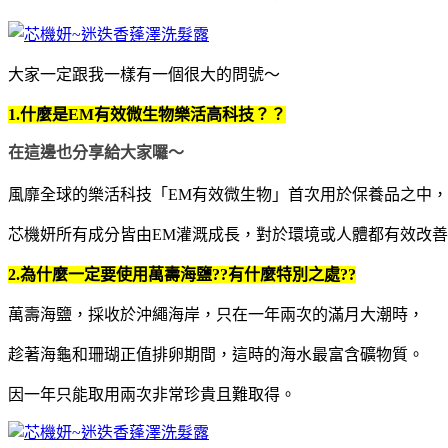
大家一定跟我一樣有一個很大的問號～
1.什麼是EM有效微生物樂活高科技？？
在這邊也分享給大家囉～
風靡全球的樂活科技「EM有效微生物」首次用於保養品之中，
芯機妍所有成分皆由EM灌溉成長，對於環境或人體都有效改
2.為什麼一定要使用萬壽海鹽??有什麼特別之處??
萬壽海鹽，採收於沖繩海岸，
只在一年兩次的滿月大潮時，
趁著海龜和珊瑚正值排卵期間，這時的海水最富含礦物質。
因一年只能取用兩次非常珍貴且難取得。