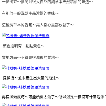
一擠出來～就聞到很大自然的
純草本天然精油的
味道～
有別於一般洗髮產品濃鬱的香味～
這種純草本的香氛～
讓人身心靈都放鬆了～
顏色透明帶一點點黃色～
質地方面～不算是很濃稠的質地～
搓揉後～並未產生出大量的泡沫～
再搓揉頭皮時～
可能頭皮太油了～所以
還是一樣沒有什麼泡沫