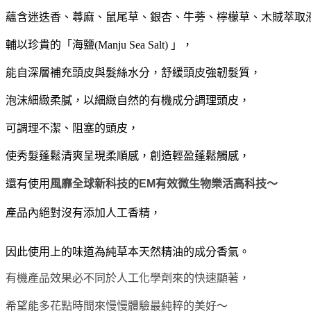
蘊含迷迭香、蕁麻、鼠尾草、銀杏、牛蒡、檸檬草、木賊萃取
輔以珍貴的「海鹽(Manju Sea Salt) 」，
能自深層補充頭皮與髮絲水分，舒緩頭皮強韌髮質，
泡沫細緻柔膩，
以細緻自然的有機成分調理頭皮，
可調理不潔、阻塞的頭皮，
使秀髮蓬鬆清爽呈現柔順感，創造輕盈蓬鬆觸感，
還有使用
風靡全球新科技的
EM有效微生物樂活高科技～
產品內絕對沒有添加人工香精，
因此使用上的味道為純草本天然精油的成分香氣。
有機產品效果必不同於人工化學劑來的快速顯著，
希望能多花點時間來慢慢體驗最純粹的美好～