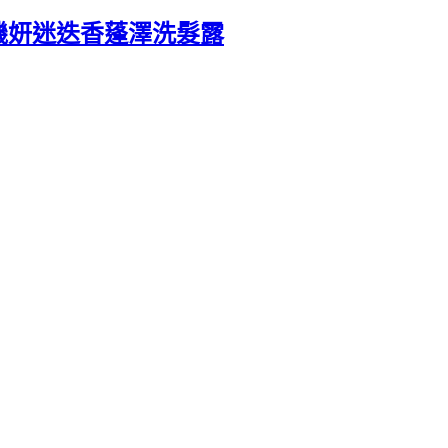
機妍迷迭香蓬澤洗髮露