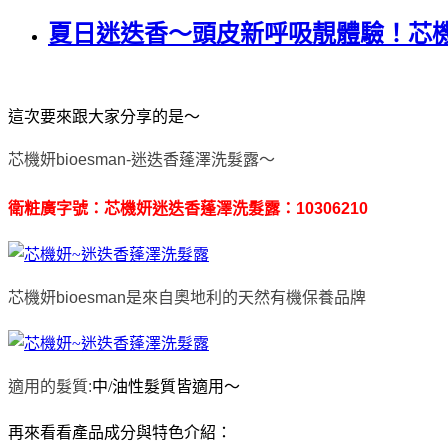
夏日迷迭香～頭皮新呼吸靚體驗！芯
這次要來跟大家分享的是～
芯機妍bioesman
-
迷迭香蓬澤洗髮露～
衛粧廣字號：芯機妍迷迭香蓬澤洗髮露：10306210
芯機妍bioesman是
來自奧地利的天然有機保養品牌
適用的髮質:
中/油性髮質皆適用～
再來看看產品成分與特色介紹：