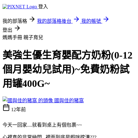
登入
我的部落格
我的部落格後台
我的帳號
登出
媽媽手冊
親子育兒
美強生優生育嬰配方奶粉(0-12
個月嬰幼兒試用)~免費奶粉試
用罐400G~
國與佳的豬窩
12年前
今天一回家....就看到桌上有個包裹~~
心裡真的非常納悶...裡面到底是蝦咪挖溝???