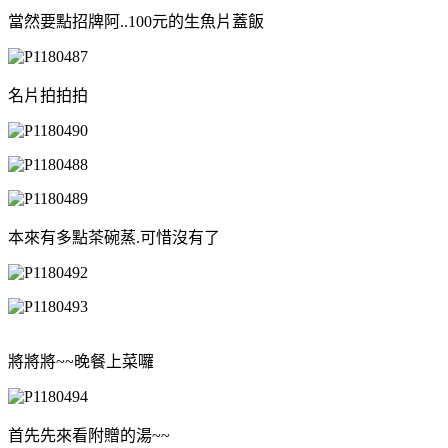
當然要點招牌阿..100元的生魚片蓋飯
名片拍拍拍
本來有多點茶碗蒸.可惜沒有了
將將將~~晚餐上菜囉
首先先來看附贈的湯~~