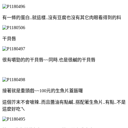
有一條的蛋白..就這樣..沒有豆腐也沒有其它肉眼看得到的料
干貝唇
很有嚼勁的的干貝唇~~同時.也是很鹹的干貝唇
接著就是重頭戲~~100元的生魚片蓋飯囉
這個芥末不會嗆辣..而且醬油有點鹹..搭配著生魚片..有點..不是
這麼好吃ㄟ