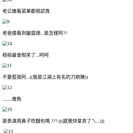
老公連看菜單都很認真
老爸還看到皺眉頭...是怎樣阿??
桓桓最會假笑了...呵呵
不要惹我阿...((我是江湖上有名的刀疤臻))
........傻魚
是表演用鼻子吃麵包嗎 ??? (((感覺快窒息了ㄟ...)))