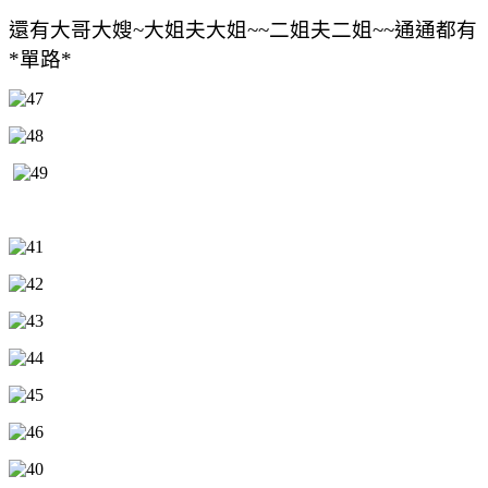
還有大哥大嫂~大姐夫大姐~~二姐夫二姐~~通通都有
*單路*