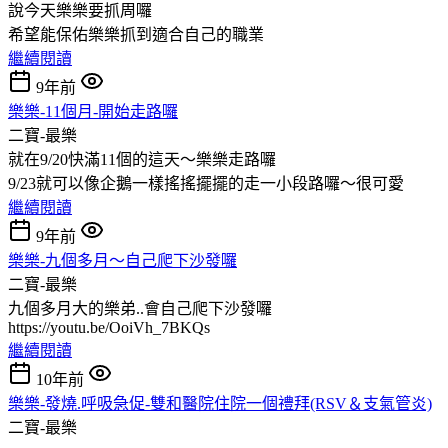
說今天樂樂要抓周囉
希望能保佑樂樂抓到適合自己的職業
繼續閱讀
9年前
樂樂-11個月-開始走路囉
二寶-最樂
就在9/20快滿11個的這天～樂樂走路囉
9/23就可以像企鵝一樣搖搖擺擺的走一小段路囉～很可愛
繼續閱讀
9年前
樂樂-九個多月～自己爬下沙發囉
二寶-最樂
九個多月大的樂弟..會自己爬下沙發囉
https://youtu.be/OoiVh_7BKQs
繼續閱讀
10年前
樂樂-發燒.呼吸急促-雙和醫院住院一個禮拜(RSV＆支氣管炎)
二寶-最樂