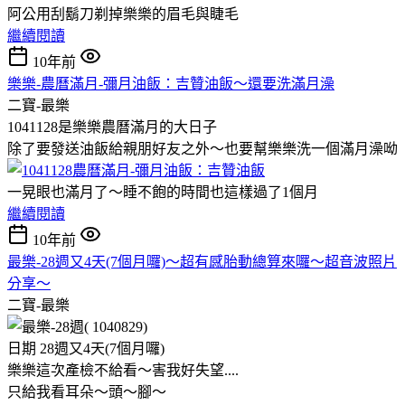
阿公用刮鬍刀剃掉樂樂的眉毛與睫毛
繼續閱讀
10年前
樂樂-農曆滿月-彌月油飯：吉贊油飯～還要洗滿月澡
二寶-最樂
1041128是樂樂農曆滿月的大日子
除了要發送油飯給親朋好友之外～也要幫樂樂洗一個滿月澡呦
一晃眼也滿月了～睡不飽的時間也這樣過了1個月
繼續閱讀
10年前
最樂-28週又4天(7個月囉)～超有感胎動總算來囉～超音波照片
分享～
二寶-最樂
日期 28週又4天(7個月囉)
樂樂這次產檢不給看～害我好失望....
只給我看耳朵～頭～腳～