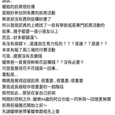
話說..
嬡姐的抓周很好運
是剛好參加到免費的抓周活動
樂弟就沒有遇到這種好康了
所以我很認真的上網找了一些有舉辦或是專門抓周活動的
結果...幾乎都要一張小朋友以上
而且...好多都額滿ㄟ
有沒有搞錯ㄚ...是誰說生育力低的？？？是誰？？是誰？？
本來有報了兩三場的付費活動
可是...遲遲沒有去繳錢
嬡樂爸一直覺得幹嘛花這種錢？？沒有必要ㄚ
可是我覺得花不花錢是一回事...
重點是...
媽媽我覺得這個抓周..很重要...很重要..很重要
算是成長過程中很重要的一個階段
既然如此... 那就在家自己抓唄
時間好控制之外..嬡樂84歲的阿公也能一同參與～回憶更無價
抓周祝福儀式開始之前～
先請嬡樂爸帶著嬡樂跟祖先上香