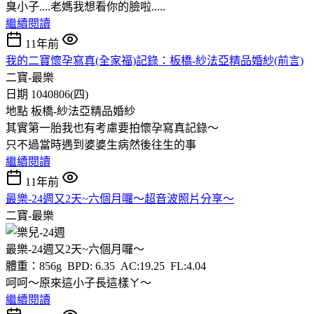
臭小子....老媽我想看你的臉啦.....
繼續閱讀
11年前
我的二寶懷孕寫真(全家福)記錄：板橋-紗法亞精品婚紗(前言)
二寶-最樂
日期 1040806(四)
地點 板橋-紗法亞精品婚紗
其實第一胎我也有考慮要拍懷孕寫真記錄～
只不過當時遇到婆婆生病然後往生的事
繼續閱讀
11年前
最樂-24週又2天~六個月囉～超音波照片分享～
二寶-最樂
最樂-24週又2天~六個月囉～
體重：856g BPD: 6.35 AC:19.25 FL:4.04
呵呵～原來這小子長這樣ㄚ～
繼續閱讀