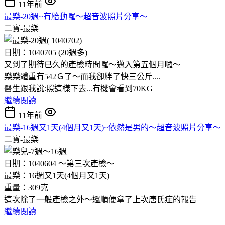
11年前
最樂-20週~有胎動囉～超音波照片分享～
二寶-最樂
日期：1040705 (20週多)
又到了期待已久的產檢時間囉～邁入第五個月囉～
樂樂體重有542Ｇ了～而我卻胖了快三公斤....
醫生跟我說:照這樣下去...有機會看到70KG
繼續閱讀
11年前
最樂-16週又1天(4個月又1天)~依然是男的～超音波照片分享～
二寶-最樂
日期：1040604 ～第三次產檢～
最樂：16週又1天(4個月又1天)
重量：309克
這次除了一般產檢之外～還順便拿了上次唐氏症的報告
繼續閱讀